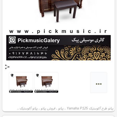
...
پیانو طرح آکوستیک Yamaha P125
پیانو
فروش پیانو
پیانو آکوستیک
،
،
،
،
پیانو یاماها
،