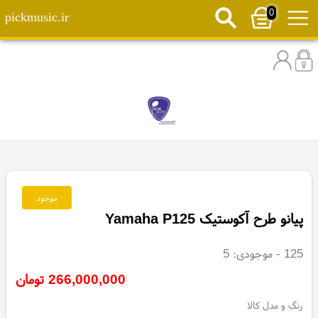
0
pickmusic.ir
موجود
پیانو طرح آکوستیک Yamaha P125
125
- موجودی:
5
266,000,000
تومان
رنگ و مدل کالا