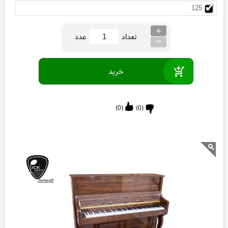
125
+
_
تعداد
عدد
)
0
(
)
0
(