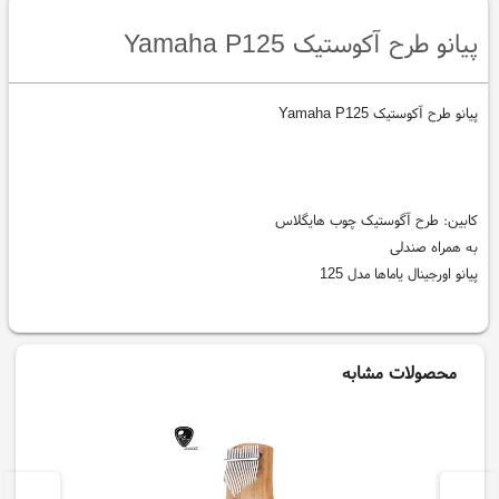
پیانو طرح آکوستیک Yamaha P125
پیانو طرح آکوستیک Yamaha P125
کابین: طرح آگوستیک چوب هایگلاس
به همراه صندلی
پیانو اورجینال یاماها مدل 125
محصولات مشابه